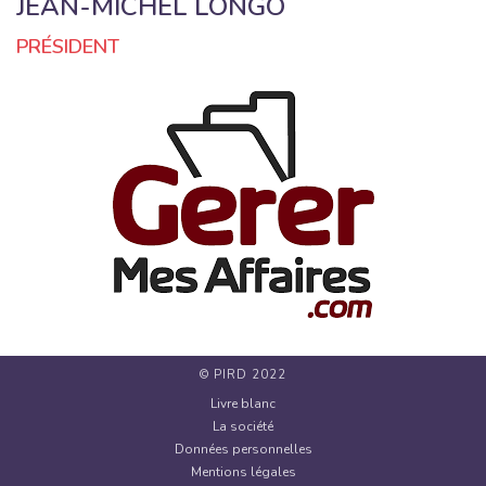
JEAN-MICHEL LONGO
PRÉSIDENT
© PIRD 2022
Livre blanc
La société
Données personnelles
Mentions légales