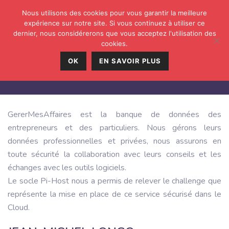
Nous utilisons des cookies pour vous garantir la meilleure
expérience sur notre site. Si vous continuez à utiliser ce
dernier, nous considérerons que vous acceptez l'utilisation des
cookies.
OK
EN SAVOIR PLUS
GERERMESAFFAIRES
GererMesAffaires est la banque de données des
entrepreneurs et des particuliers. Nous gérons leurs
données professionnelles et privées, nous assurons en
toute sécurité la collaboration avec leurs conseils et les
échanges avec les outils logiciels.
Le socle Pi-Host nous a permis de relever le challenge que
représente la mise en place de ce service sécurisé dans le
Cloud.