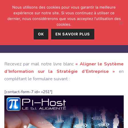
Nous utilisons des cookies pour vous garantir la meilleure
expérience sur notre site. Si vous continuez à utiliser ce
dernier, nous considérerons que vous acceptez l'utilisation des
cookies.
OK
EN SAVOIR PLUS
TÉLÉCHARGEZ NOTRE LIVRE BLANC
Recevez par mail notre livre blanc
« Aligner le Système
d’Information sur la Stratégie d’Entreprise »
en
complétant le formulaire suivant :
[contact-form-7 id= »251″]